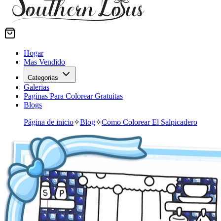
Hogar
Mas Vendido
Categorias
Galerias
Paginas Para Colorear Gratuitas
Blogs
Página de inicio
✧
Blog
✧
Como Colorear El Salpicadero