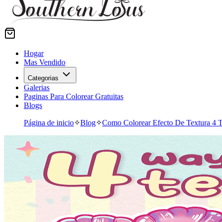
Hogar
Mas Vendido
Categorias
Galerias
Paginas Para Colorear Gratuitas
Blogs
Página de inicio
✧
Blog
✧
Como Colorear Efecto De Textura 4 Tu