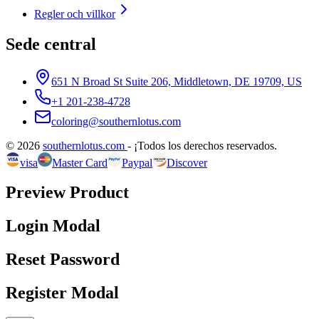
Regler och villkor
Sede central
651 N Broad St Suite 206, Middletown, DE 19709, US
+1 201-238-4728
coloring@southernlotus.com
©
2026
southernlotus.com
-
¡Todos los derechos reservados
.
visa
Master Card
Paypal
Discover
Preview Product
Login Modal
Reset Password
Register Modal