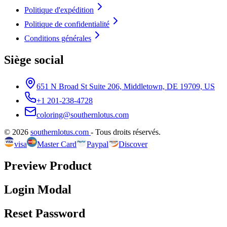
Politique d'expédition
Politique de confidentialité
Conditions générales
Siège social
651 N Broad St Suite 206, Middletown, DE 19709, US
+1 201-238-4728
coloring@southernlotus.com
©
2026
southernlotus.com
-
Tous droits réservés
.
visa
Master Card
Paypal
Discover
Preview Product
Login Modal
Reset Password