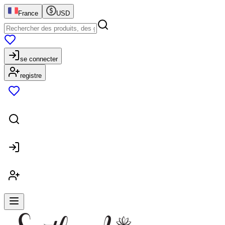
France
USD
se connecter
registre