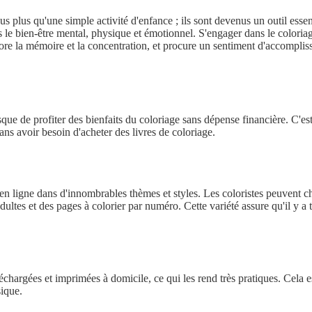
s plus qu'une simple activité d'enfance ; ils sont devenus un outil essen
 le bien-être mental, physique et émotionnel. S'engager dans le coloriage
iore la mémoire et la concentration, et procure un sentiment d'accompli
isque de profiter des bienfaits du coloriage sans dépense financière. C'e
ns avoir besoin d'acheter des livres de coloriage.
en ligne dans d'innombrables thèmes et styles. Les coloristes peuvent cho
ltes et des pages à colorier par numéro. Cette variété assure qu'il y a 
échargées et imprimées à domicile, ce qui les rend très pratiques. Cela e
sique.