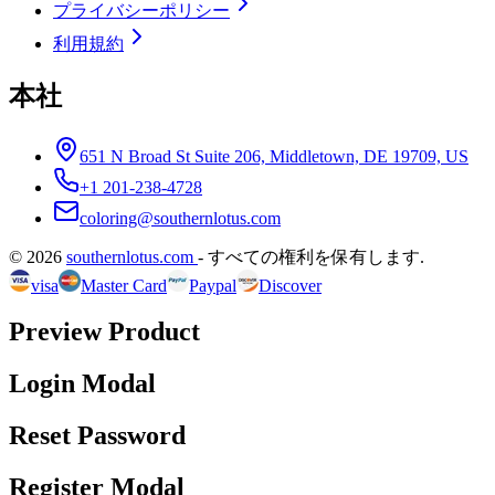
プライバシーポリシー
利用規約
本社
651 N Broad St Suite 206, Middletown, DE 19709, US
+1 201-238-4728
coloring@southernlotus.com
©
2026
southernlotus.com
-
すべての権利を保有します
.
visa
Master Card
Paypal
Discover
Preview Product
Login Modal
Reset Password
Register Modal