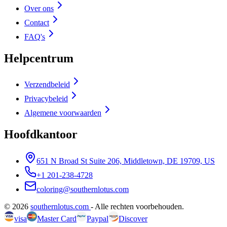
Over ons
Contact
FAQ's
Helpcentrum
Verzendbeleid
Privacybeleid
Algemene voorwaarden
Hoofdkantoor
651 N Broad St Suite 206, Middletown, DE 19709, US
+1 201-238-4728
coloring@southernlotus.com
©
2026
southernlotus.com
-
Alle rechten voorbehouden
.
visa
Master Card
Paypal
Discover