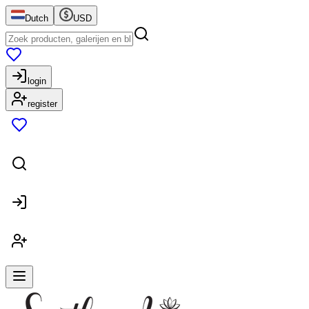
Dutch
USD
login
register