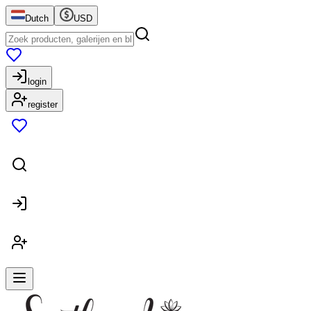
Dutch
USD
login
register