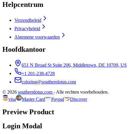
Helpcentrum
Verzendbeleid
Privacybeleid
Algemene voorwaarden
Hoofdkantoor
651 N Broad St Suite 206, Middletown, DE 19709, US
+1 201-238-4728
coloring@southernlotus.com
©
2026
southernlotus.com
-
Alle rechten voorbehouden
.
visa
Master Card
Paypal
Discover
Preview Product
Login Modal