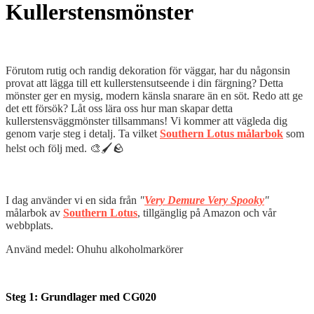
Kullerstensmönster
Förutom rutig och randig dekoration för väggar, har du någonsin
provat att lägga till ett kullerstensutseende i din färgning? Detta
mönster ger en mysig, modern känsla snarare än en söt. Redo att ge
det ett försök? Låt oss lära oss hur man skapar detta
kullerstensväggmönster tillsammans! Vi kommer att vägleda dig
genom varje steg i detalj. Ta vilket
Southern Lotus målarbok
som
helst och följ med. 🎨🖌️🪨
I dag använder vi en sida från
"
Very Demure Very Spooky
"
målarbok av
Southern Lotus
, tillgänglig på Amazon och vår
webbplats.
Använd medel: Ohuhu alkoholmarkörer
Steg 1: Grundlager med CG020