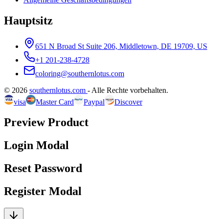
Hauptsitz
651 N Broad St Suite 206, Middletown, DE 19709, US
+1 201-238-4728
coloring@southernlotus.com
©
2026
southernlotus.com
-
Alle Rechte vorbehalten
.
visa
Master Card
Paypal
Discover
Preview Product
Login Modal
Reset Password
Register Modal