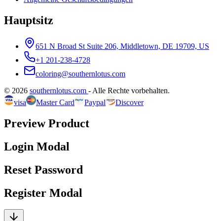
Hauptsitz
651 N Broad St Suite 206, Middletown, DE 19709, US
+1 201-238-4728
coloring@southernlotus.com
©
2026
southernlotus.com
-
Alle Rechte vorbehalten
.
visa
Master Card
Paypal
Discover
Preview Product
Login Modal
Reset Password
Register Modal