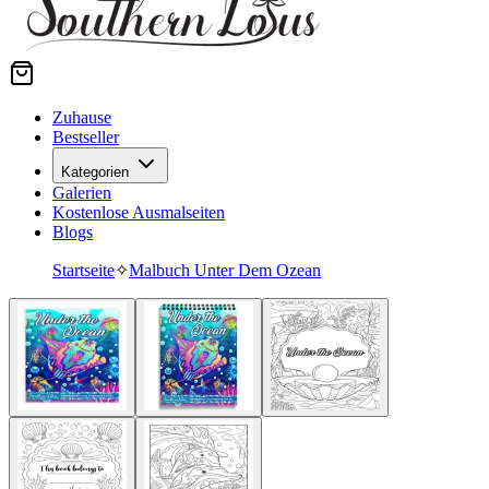
Zuhause
Bestseller
Kategorien
Galerien
Kostenlose Ausmalseiten
Blogs
Startseite
✧
Malbuch Unter Dem Ozean