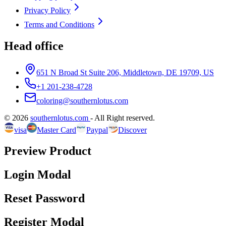
Privacy Policy
Terms and Conditions
Head office
651 N Broad St Suite 206, Middletown, DE 19709, US
+1 201-238-4728
coloring@southernlotus.com
©
2026
southernlotus.com
-
All Right reserved
.
visa
Master Card
Paypal
Discover
Preview Product
Login Modal
Reset Password
Register Modal