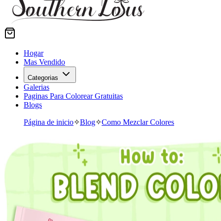
Hogar
Mas Vendido
Categorias
Galerias
Paginas Para Colorear Gratuitas
Blogs
Página de inicio
✧
Blog
✧
Como Mezclar Colores