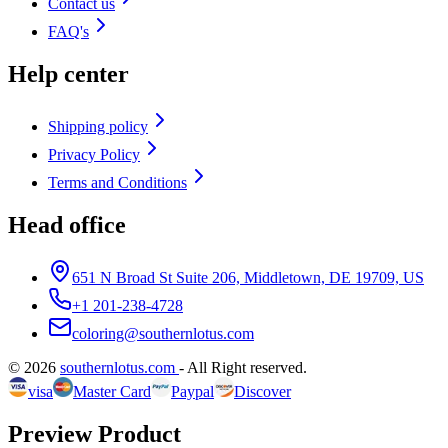
Contact us
FAQ's
Help center
Shipping policy
Privacy Policy
Terms and Conditions
Head office
651 N Broad St Suite 206, Middletown, DE 19709, US
+1 201-238-4728
coloring@southernlotus.com
©
2026
southernlotus.com
-
All Right reserved
.
visa
Master Card
Paypal
Discover
Preview Product