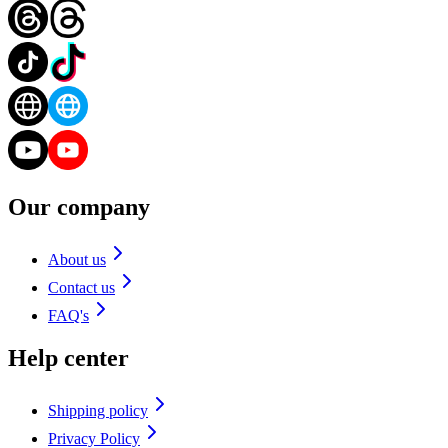
Our company
About us
Contact us
FAQ's
Help center
Shipping policy
Privacy Policy