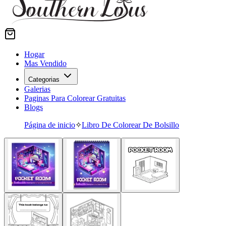
Hogar
Mas Vendido
Categorias
Galerias
Paginas Para Colorear Gratuitas
Blogs
Página de inicio
✧
Libro De Colorear De Bolsillo