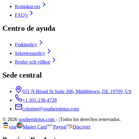
Kontakta oss
FAQ's
Centro de ayuda
Fraktpolicy
Sekretesspolicy
Regler och villkor
Sede central
651 N Broad St Suite 206, Middletown, DE 19709, US
+1 201-238-4728
coloring@southernlotus.com
©
2026
southernlotus.com
-
¡Todos los derechos reservados
.
visa
Master Card
Paypal
Discover