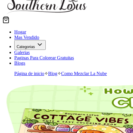
Hogar
Mas Vendido
Categorias
Galerias
Paginas Para Colorear Gratuitas
Blogs
Página de inicio
✧
Blog
✧
Como Mezclar La Nube