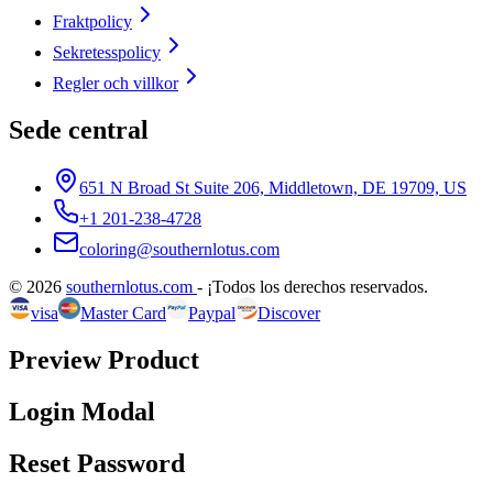
Fraktpolicy
Sekretesspolicy
Regler och villkor
Sede central
651 N Broad St Suite 206, Middletown, DE 19709, US
+1 201-238-4728
coloring@southernlotus.com
©
2026
southernlotus.com
-
¡Todos los derechos reservados
.
visa
Master Card
Paypal
Discover
Preview Product
Login Modal
Reset Password