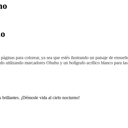
no
no
páginas para colorear, ya sea que estés ilustrando un paisaje de ensue
o utilizando marcadores Ohuhu y un bolígrafo acrílico blanco para las es
 brillantes. ¡Démosle vida al cielo nocturno!