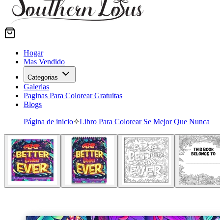
Hogar
Mas Vendido
Categorias
Galerias
Paginas Para Colorear Gratuitas
Blogs
Página de inicio
✧
Libro Para Colorear Se Mejor Que Nunca