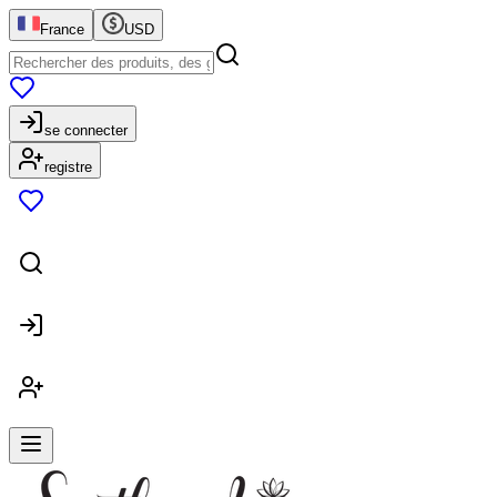
France
USD
se connecter
registre