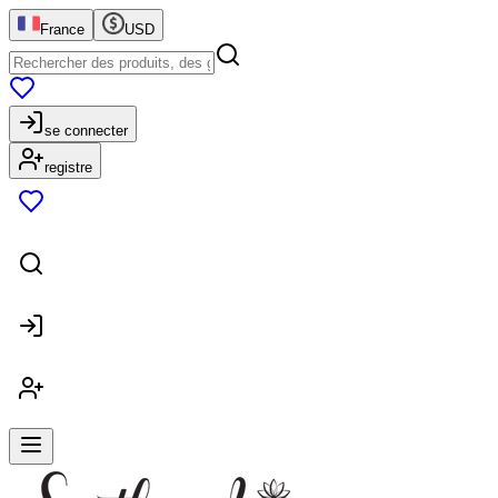
France
USD
se connecter
registre