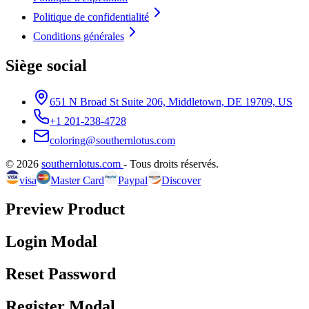
Politique de confidentialité
Conditions générales
Siège social
651 N Broad St Suite 206, Middletown, DE 19709, US
+1 201-238-4728
coloring@southernlotus.com
©
2026
southernlotus.com
-
Tous droits réservés
.
visa
Master Card
Paypal
Discover
Preview Product
Login Modal
Reset Password
Register Modal