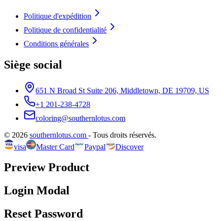
Politique d'expédition
Politique de confidentialité
Conditions générales
Siège social
651 N Broad St Suite 206, Middletown, DE 19709, US
+1 201-238-4728
coloring@southernlotus.com
©
2026
southernlotus.com
-
Tous droits réservés
.
visa
Master Card
Paypal
Discover
Preview Product
Login Modal
Reset Password