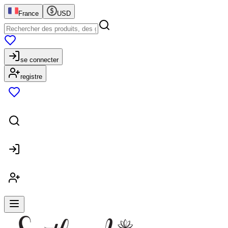
France
USD
se connecter
registre