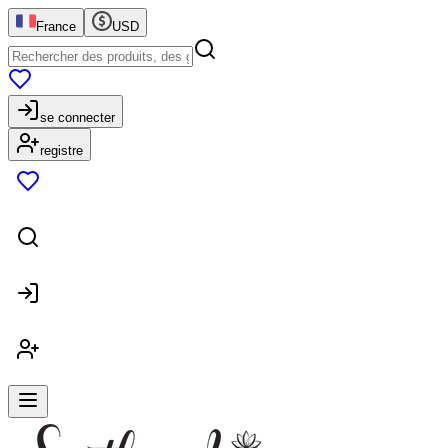
France
USD
se connecter
registre