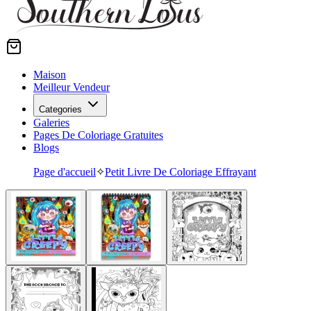
Maison
Meilleur Vendeur
Categories
Galeries
Pages De Coloriage Gratuites
Blogs
Page d'accueil
✧
Petit Livre De Coloriage Effrayant