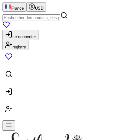
France
USD
se connecter
registre