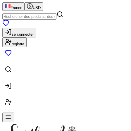
France
USD
se connecter
registre