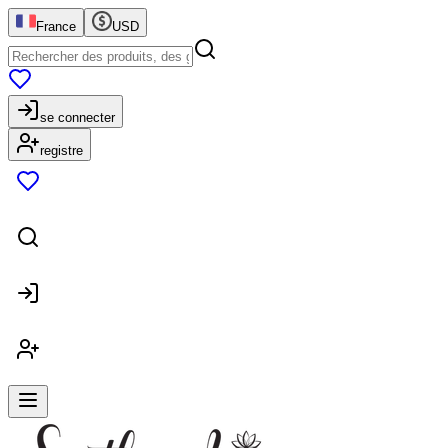
France
USD
se connecter
registre