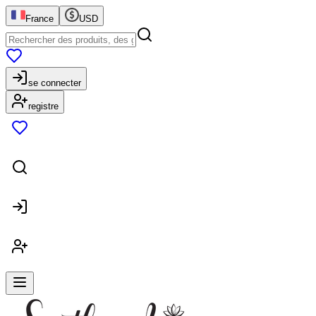
France
USD
se connecter
registre