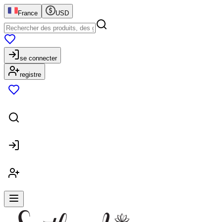
France
USD
se connecter
registre