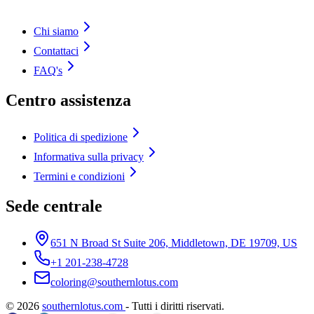
Chi siamo
Contattaci
FAQ's
Centro assistenza
Politica di spedizione
Informativa sulla privacy
Termini e condizioni
Sede centrale
651 N Broad St Suite 206, Middletown, DE 19709, US
+1 201-238-4728
coloring@southernlotus.com
©
2026
southernlotus.com
-
Tutti i diritti riservati
.