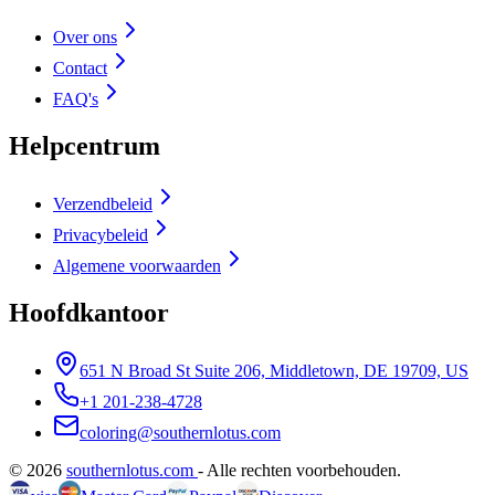
Over ons
Contact
FAQ's
Helpcentrum
Verzendbeleid
Privacybeleid
Algemene voorwaarden
Hoofdkantoor
651 N Broad St Suite 206, Middletown, DE 19709, US
+1 201-238-4728
coloring@southernlotus.com
©
2026
southernlotus.com
-
Alle rechten voorbehouden
.