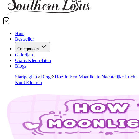
Huis
Bestseller
Categorieen
Galerijen
Gratis Kleurplaten
Blogs
Startpagina
✧
Blog
✧
Hoe Je Een Maanlichte Nachtelijke Lucht
Kunt Kleuren