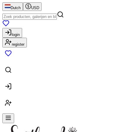
Dutch
USD
login
register