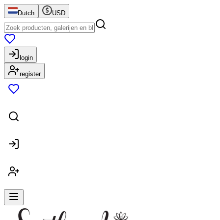
Dutch
USD
login
register