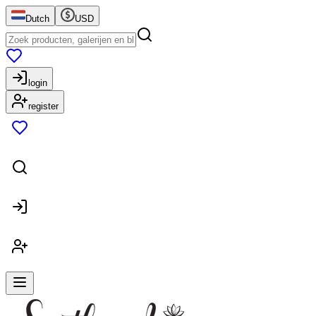
Dutch
USD
login
register