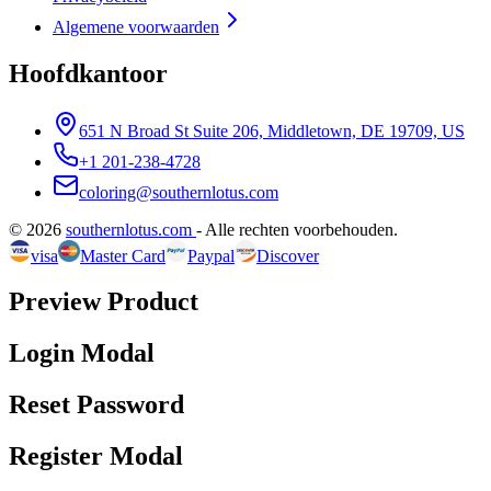
Algemene voorwaarden
Hoofdkantoor
651 N Broad St Suite 206, Middletown, DE 19709, US
+1 201-238-4728
coloring@southernlotus.com
©
2026
southernlotus.com
-
Alle rechten voorbehouden
.
visa
Master Card
Paypal
Discover
Preview Product
Login Modal
Reset Password
Register Modal