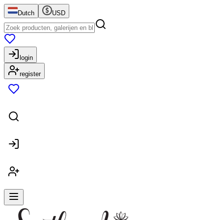
Dutch
USD
login
register