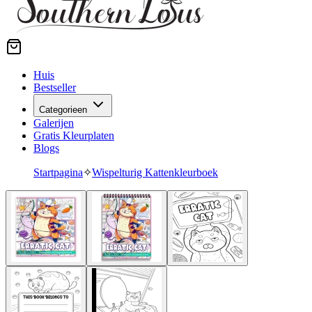
Huis
Bestseller
Categorieen
Galerijen
Gratis Kleurplaten
Blogs
Startpagina
✧
Wispelturig Kattenkleurboek