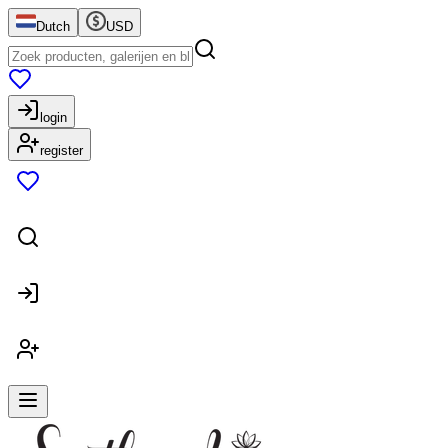
Dutch
USD
login
register