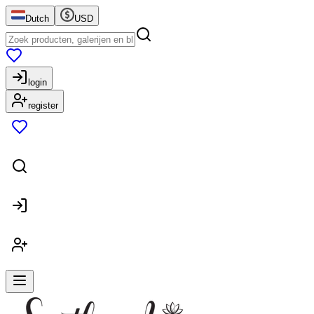
Dutch
USD
login
register