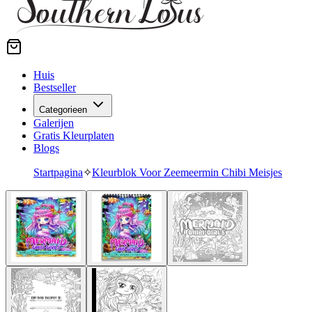
Huis
Bestseller
Categorieen
Galerijen
Gratis Kleurplaten
Blogs
Startpagina
✧
Kleurblok Voor Zeemeermin Chibi Meisjes