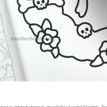
rysuj po zielonych obszarach, aby naśladować wygląd liści iglaka. T