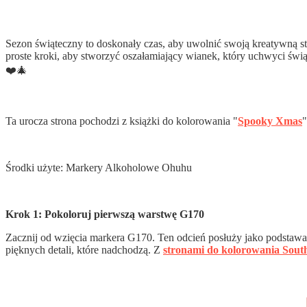
Sezon świąteczny to doskonały czas, aby uwolnić swoją kreatywną 
proste kroki, aby stworzyć oszałamiający wianek, który uchwyci św
❤️🎄
Ta urocza strona pochodzi z książki do kolorowania "
Spooky Xmas
"
Środki użyte: Markery Alkoholowe Ohuhu
Krok 1: Pokoloruj pierwszą warstwę G170
Zacznij od wzięcia markera G170. Ten odcień posłuży jako podstawa
pięknych detali, które nadchodzą. Z
stronami do kolorowania Sout