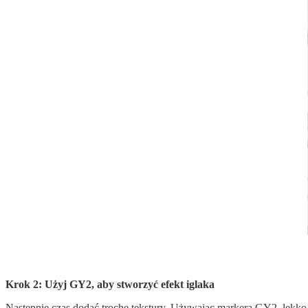
Krok 2: Użyj GY2, aby stworzyć efekt iglaka
Następnie czas dodać trochę tekstury. Używając markera GY2, lekko 