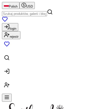
Polish
USD
login
rejestr