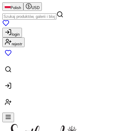
Polish
USD
login
rejestr