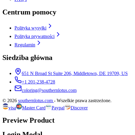
Centrum pomocy
Polityka wysyłki
Polityka prywatności
Regulamin
Siedziba główna
651 N Broad St Suite 206, Middletown, DE 19709, US
+1 201-238-4728
coloring@southernlotus.com
©
2026
southernlotus.com
-
Wszelkie prawa zastrzeżone
.
visa
Master Card
Paypal
Discover
Preview Product
Login Modal