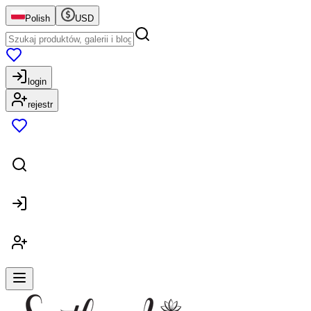
Polish
USD
login
rejestr