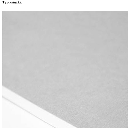
Typ książki
: