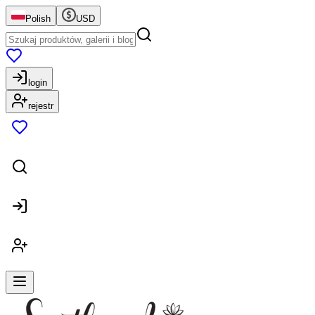
Polish
USD
login
rejestr