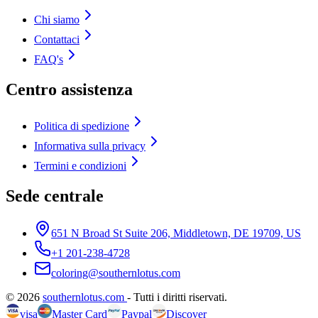
Chi siamo
Contattaci
FAQ's
Centro assistenza
Politica di spedizione
Informativa sulla privacy
Termini e condizioni
Sede centrale
651 N Broad St Suite 206, Middletown, DE 19709, US
+1 201-238-4728
coloring@southernlotus.com
©
2026
southernlotus.com
-
Tutti i diritti riservati
.
visa
Master Card
Paypal
Discover