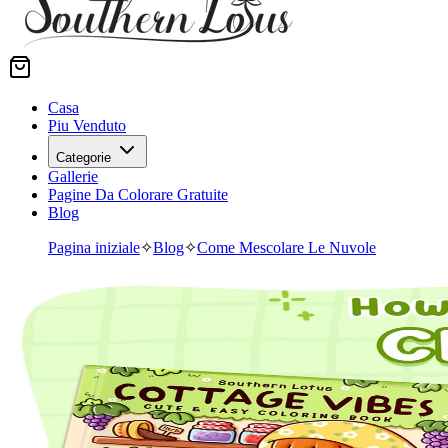
Casa
Piu Venduto
Categorie
Gallerie
Pagine Da Colorare Gratuite
Blog
Pagina iniziale
✧
Blog
✧
Come Mescolare Le Nuvole