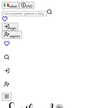
Italian
USD
login
registro