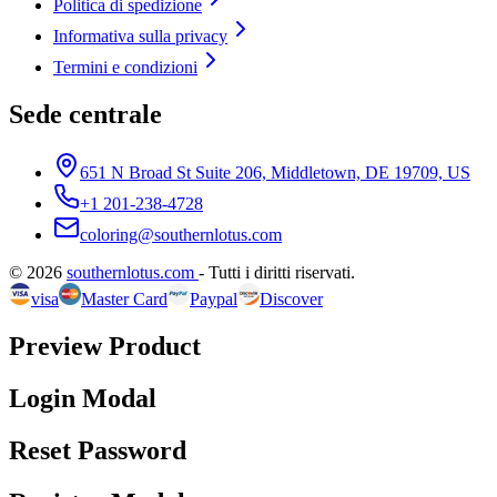
Politica di spedizione
Informativa sulla privacy
Termini e condizioni
Sede centrale
651 N Broad St Suite 206, Middletown, DE 19709, US
+1 201-238-4728
coloring@southernlotus.com
©
2026
southernlotus.com
-
Tutti i diritti riservati
.
visa
Master Card
Paypal
Discover
Preview Product
Login Modal
Reset Password