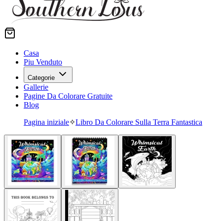
Casa
Piu Venduto
Categorie
Gallerie
Pagine Da Colorare Gratuite
Blog
Pagina iniziale
✧
Libro Da Colorare Sulla Terra Fantastica