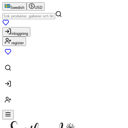
Swedish
USD
inloggning
register