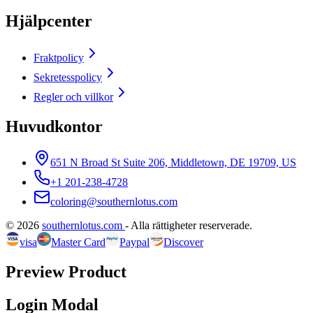
Hjälpcenter
Fraktpolicy
Sekretesspolicy
Regler och villkor
Huvudkontor
651 N Broad St Suite 206, Middletown, DE 19709, US
+1 201-238-4728
coloring@southernlotus.com
©
2026
southernlotus.com
-
Alla rättigheter reserverade
.
visa
Master Card
Paypal
Discover
Preview Product
Login Modal