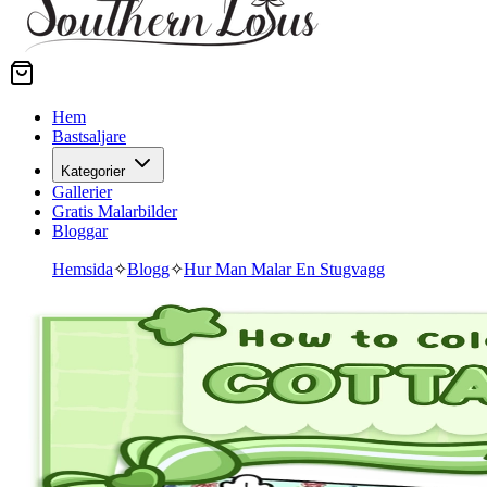
Hem
Bastsaljare
Kategorier
Gallerier
Gratis Malarbilder
Bloggar
Hemsida
✧
Blogg
✧
Hur Man Malar En Stugvagg