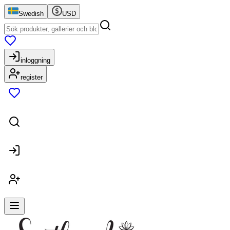
Swedish
USD
inloggning
register