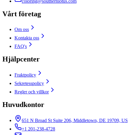
coloring@southernlotus.com
Vårt företag
Om oss
Kontakta oss
FAQ's
Hjälpcenter
Fraktpolicy
Sekretesspolicy
Regler och villkor
Huvudkontor
651 N Broad St Suite 206, Middletown, DE 19709, US
+1 201-238-4728