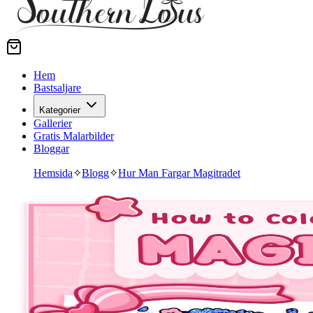
Hem
Bastsaljare
Kategorier
Gallerier
Gratis Malarbilder
Bloggar
Hemsida
✧
Blogg
✧
Hur Man Fargar Magitradet