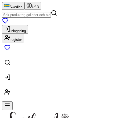
Swedish
USD
inloggning
register