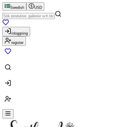
Swedish
USD
inloggning
register