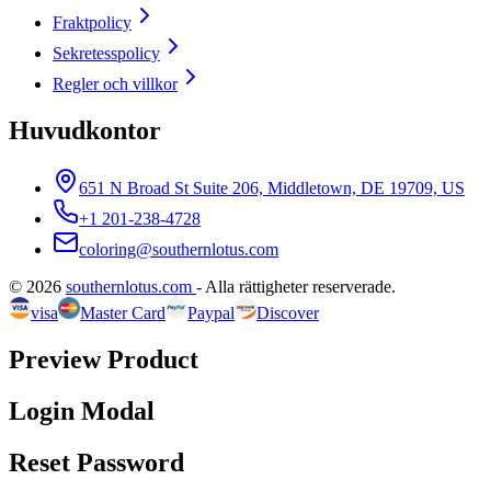
Fraktpolicy
Sekretesspolicy
Regler och villkor
Huvudkontor
651 N Broad St Suite 206, Middletown, DE 19709, US
+1 201-238-4728
coloring@southernlotus.com
©
2026
southernlotus.com
-
Alla rättigheter reserverade
.
visa
Master Card
Paypal
Discover
Preview Product
Login Modal
Reset Password