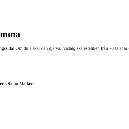
lomma
gssida! Om du älskar den djärva, nostalgiska estetiken från 70-talet är 
n med Ohuhu Markers!