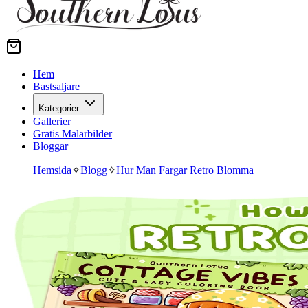
Hem
Bastsaljare
Kategorier
Gallerier
Gratis Malarbilder
Bloggar
Hemsida
✧
Blogg
✧
Hur Man Fargar Retro Blomma