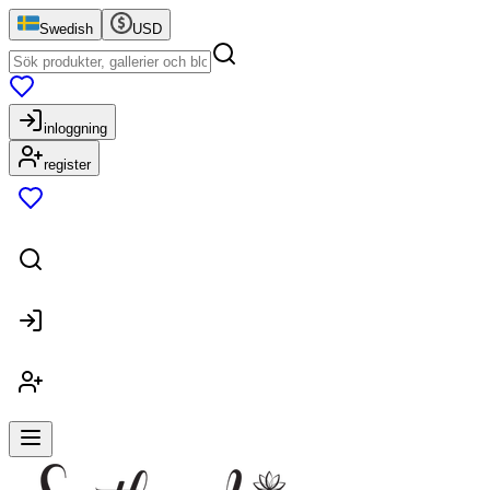
Swedish
USD
inloggning
register