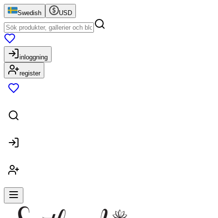
Swedish
USD
inloggning
register